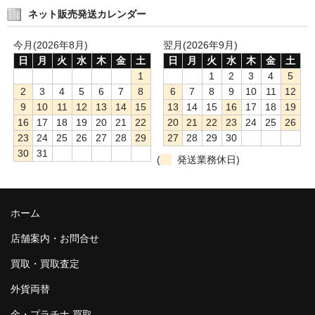
ネット販売発送カレンダー
今月(2026年8月)
翌月(2026年9月)
日
月
火
水
木
金
土
日
月
火
水
木
金
土
1
1
2
3
4
5
2
3
4
5
6
7
8
6
7
8
9
10
11
12
9
10
11
12
13
14
15
13
14
15
16
17
18
19
16
17
18
19
20
21
22
20
21
22
23
24
25
26
23
24
25
26
27
28
29
27
28
29
30
30
31
(
発送業務休日)
ホーム
店舗案内・お問合せ
買取・買取査定
外貨両替
金・プラチナ 買取