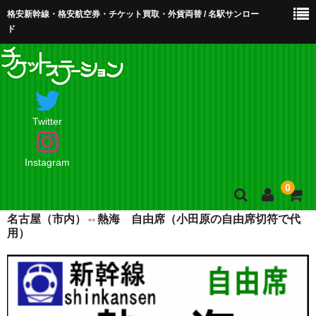
格安新幹線・格安航空券・チケット買取・外貨両替 / 名駅サンロー
ド
Twitter
Instagram
0
名古屋（市内）⇔熱海 自由席（小田原の自由席切符で代
ホーム
用）
店舗案内・お問合せ
買取・買取査定