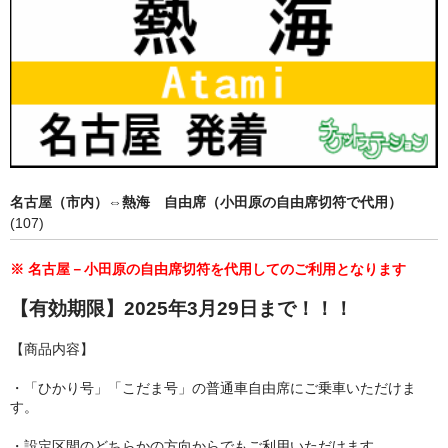
買取 金・プラチナ
外貨両替
【販売】新幹線
【販売】JR・名鉄・近鉄
【販売】切手・レターパック 等
名古屋（市内）⇔熱海 自由席（小田原の自由席切符で代用）
【販売】図書カード・クオカード
(107)
【販売】商品券・食品券・その他
※ 名古屋－小田原の自由席切符を代用してのご利用となります
【販売】テーマパーク・野球・映画・お風呂
【有効期限】2025年3月29日まで！！！
【販売】JAL・ANA株主優待券
【商品内容】
☆よくある質問
・「ひかり号」「こだま号」の普通車自由席にご乗車いただけま
す。
・設定区間のどちらかの方向からでもご利用いただけます。