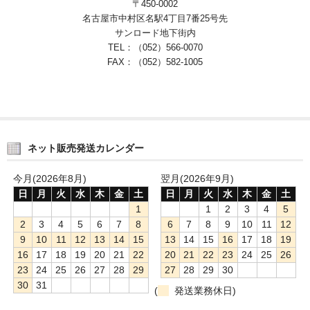
〒450-0002
名古屋市中村区名駅4丁目7番25号先
サンロード地下街内
TEL：（052）566-0070
FAX：（052）582-1005
ネット販売発送カレンダー
今月(2026年8月)
翌月(2026年9月)
日
月
火
水
木
金
土
日
月
火
水
木
金
土
1
1
2
3
4
5
2
3
4
5
6
7
8
6
7
8
9
10
11
12
9
10
11
12
13
14
15
13
14
15
16
17
18
19
16
17
18
19
20
21
22
20
21
22
23
24
25
26
23
24
25
26
27
28
29
27
28
29
30
30
31
(
発送業務休日)