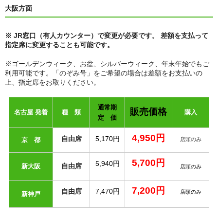
大阪方面
※ JR窓口（有人カウンター）で変更が必要です。 差額を支払って
指定席に変更することも可能です。
※ゴールデンウィーク、お盆、シルバーウィーク、年末年始でもご
利用可能です。「のぞみ号」をご希望の場合は差額をお支払いの
上、指定席をお取りください。
通常期
販売価格
名古屋 発着
種 類
購入
定 価
4,950円
自由席
5,170円
京 都
店頭のみ
5,700円
5,940円
自由席
新大阪
店頭のみ
7,200円
自由席
7,470円
店頭のみ
新神戸