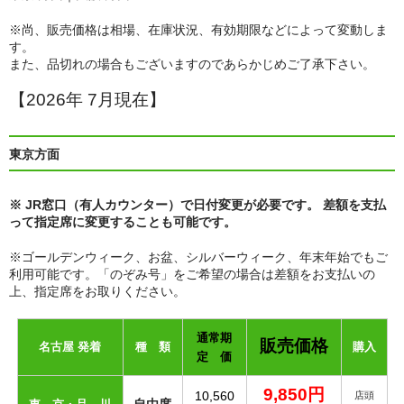
買取 金・プラチナ
※尚、販売価格は相場、在庫状況、有効期限などによって変動しま
外貨両替
す。
また、品切れの場合もございますのであらかじめご了承下さい。
【販売】新幹線
【2026年 7月現在】
【販売】JR・名鉄・近鉄
東京方面
【販売】切手・レターパック 等
【販売】図書カード・クオカード
※ JR窓口（有人カウンター）で日付変更が必要です。 差額を支払
って指定席に変更することも可能です。
【販売】商品券・食品券・その他
※ゴールデンウィーク、お盆、シルバーウィーク、年末年始でもご
【販売】テーマパーク・野球・映画・お風呂
利用可能です。「のぞみ号」をご希望の場合は差額をお支払いの
上、指定席をお取りください。
【販売】JAL・ANA株主優待券
通常期
販売価格
☆よくある質問
名古屋 発着
種 類
購入
定 価
9,850円
10,560
店頭
自由席