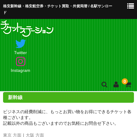
格安新幹線・格安航空券・チケット買取・外貨両替 / 名駅サンロー
ド
Twitter
Instagram
0
新幹線
ホーム
ビジネスの経費削減に、もっとお買い物をお得にできるチケット各
店舗案内・お問合せ
種ございます。
記載以外の商品もございますのでお気軽にお問合せ下さい。
買取・買取査定
東京 方面
｜
大阪 方面