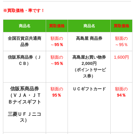
※買取価格・率です！
商品名
買取価格
商品名
買取価格
全国百貨店共通商
額面の
高島屋 商品券
額面の
品券
～
95％
～95％
信販系商品券（Ｊ
額面の
高島屋お買い物券
1,600円
ＣＢ
）
～
95％
2,000円
（ポイントサービ
ス券）
信販系商品券
額面の
ＵＣ
ギフトカード
額面の
（ＶＪＡ・
ＪＴ
95％
94％
Ｂナイスギフト
三菱ＵＦＪニコ
ス）