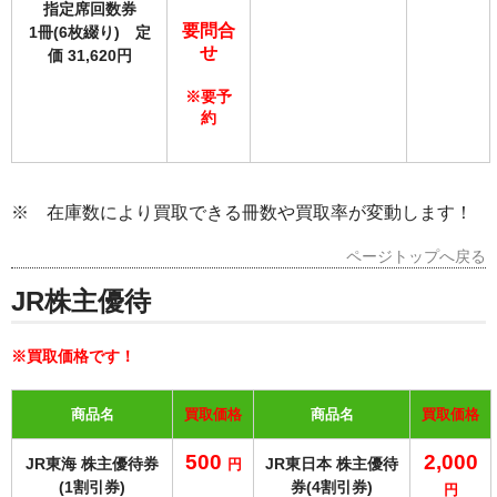
指定席回数券
要問合
1冊(6枚綴り) 定
せ
価 31,620円
※要予
約
※ 在庫数により買取
できる冊数や買取率が変
動します！
ページトップへ戻る
JR株主優待
※買取価格です！
商品名
買取価格
商品名
買取価格
500
2,000
JR東海 株主優待券
JR東日本 株主優待
円
(1割引券)
券(4割引券)
円