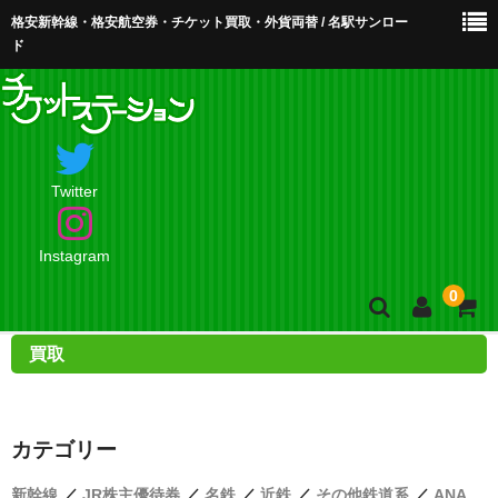
格安新幹線・格安航空券・チケット買取・外貨両替 / 名駅サンロー
ド
Twitter
Instagram
0
買取
ホーム
店舗案内・お問合せ
カテゴリー
買取・買取査定
新幹線
／
JR株主優待券
／
名鉄
／
近鉄
／
その他鉄道系
／
ANA、