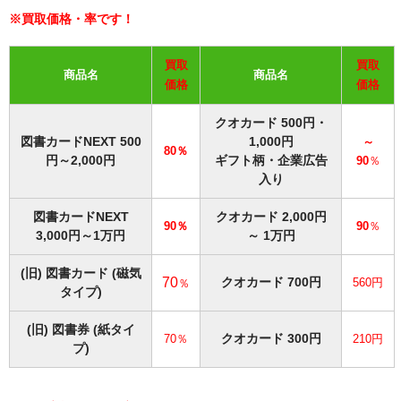
※買取価格・率です！
買取
買取
商品名
商品名
価格
価格
クオカード 500円・
図書カードNEXT 500
1,000円
～
80％
円～2,000円
ギフト柄・企業広告
90
％
入り
図書カードNEXT
クオカード 2,000円
90％
90
％
3,000円～1万
円
～ 1万円
(旧) 図書カード (磁気
70
クオカード 700円
560円
％
タイプ)
(旧) 図書券 (紙タイ
クオカード 300円
70％
210円
プ)