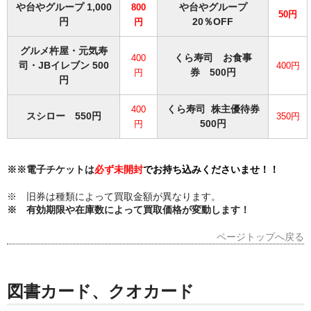
や台やグループ 1,000
や台やグループ
800
50円
円
20％OFF
円
グルメ杵屋・元気寿
くら寿司 お食事
400
司・JBイレブン 500
400円
券 500円
円
円
くら寿司 株主優待券
400
スシロー 550円
35
0円
500円
円
※※電子チケットは
必ず未開封
でお持ち込みくださいませ！！
※ 旧券は種類によって買取金額が異なります。
※ 有効期限や在庫数によって買取価格が変動します！
ページトップへ戻る
図書カード、クオカード