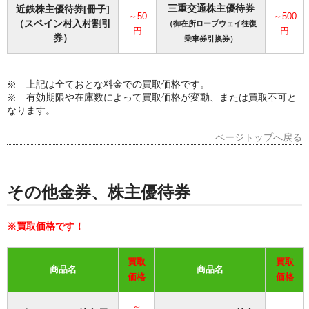
三重交通株主優待券
近鉄株主優待券[冊子
]
～50
～500
（スペイン村入村割引
（御在所ロープウェイ往復
円
円
券）
乗車券引換券）
※ 上記は全ておとな料金での買取価格です。
※ 有効期限や在庫数によって買取価格が変動、または買取不可と
なります。
ページトップへ戻る
その他金券、株主優待券
※買取価格です！
買取
買取
商品名
商品名
価格
価格
～