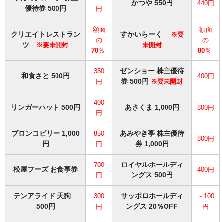
かつや 550円
440円
優待券 500円
円
額面
額面
クリエイトレストラン
すかいらーく
※要
の
の
ツ
※要未開封
未開封
70
％
80
％
ゼンショー 株主優待
350
和食さと 500円
400円
券 500円
円
※要未開封
400
リンガーハット 500円
あさくま 1,000円
800円
円
ブロンコビリー 1,000
あみやき亭 株主優待
850
800円
円
券 1,000円
円
ロイヤルホールディ
700
松屋フーズ お食事券
400円
ングス 500円
円
テンアライド 天狗
サッポロホールディ
300
～100
500円
ングス 20％OFF
円
円