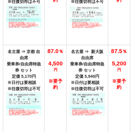
※往復切符は不可
※往復切符は不可
87.0
87.5
％
％
名古屋 ⇒ 京都
自
名古屋 ⇒ 新大阪
由席
自由席
4,500
5,200
乗車券/自由席特急
乗車券/自由席特急
円
円
券 セット
券 セット
定価 5,170円
定価 5,940円
※要予
※要予
※日付は要相談
※日付は要相談
約
約
※往復切符は不可
※往復切符は不可