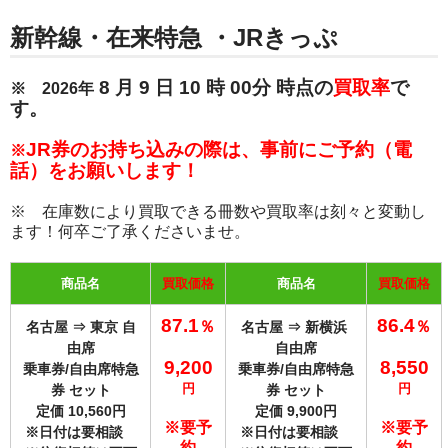
新幹線・在来特急 ・JRきっぷ
8
月 9
日 10
時 00分 時点の
買取率
で
※ 2026年
す。
JR券のお持ち込みの際は、事前にご予約（電
※
話）をお願いします！
※ 在庫数により買取
できる冊数や買取率は刻々と変
動し
ます！何卒ご了承くださいませ。
商品名
買取価格
商品名
買取価格
87.1
86.4
％
％
名古屋 ⇒ 東京 自
名古屋 ⇒ 新横浜
由席
自由席
9,20
0
8,550
乗車券/自由席特急
乗車券/自由席特急
円
円
券 セット
券 セット
定価 10,560円
定価 9,900円
※要予
※要予
※日付は要相談
※日付は要相談
約
約