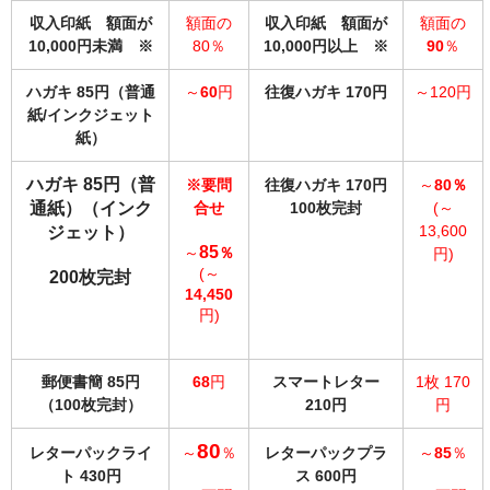
収入印紙 額面が
額面の
収入印紙 額面が
額面の
10,000円未満
※
80％
10,000円以上
※
90
％
ハガキ 85円（普通
～
60
円
往復ハガキ 170円
～120円
紙/インクジェット
紙）
ハガキ 85円（普
※要問
往復ハガキ 170円
～
80％
通紙）（インク
合せ
100枚完封
(～
13,600
ジェット）
85
～
％
円)
(～
200枚完封
14,45
0
円)
郵便書簡 85円
68
円
スマートレター
1枚 170
（100枚完封）
210円
円
80
レターパックライ
～
％
レターパックプラ
～
85
％
ト 430円
ス 600円