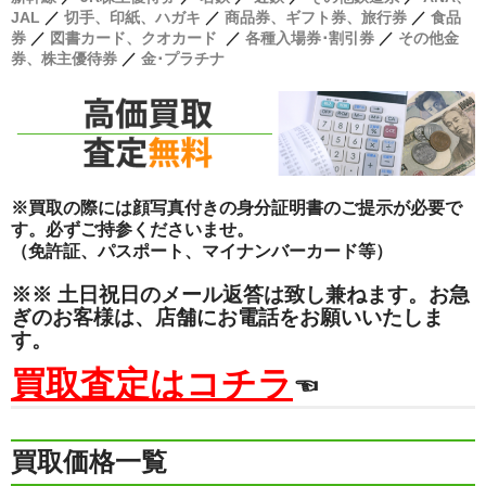
買取 金・プラチナ
JAL
／
切手、印紙、ハガキ
／
商品券、ギフト券、旅行券
／
食品
券
／
図書カード、クオカード
／
各種入場券･割引券
／
その他金
外貨両替
券、株主優待券
／
金･プラチナ
【販売】新幹線
【販売】JR・名鉄・近鉄
【販売】切手・レターパック 等
※買取の際には顔写真付きの身分証明書のご提示が必要で
す。必ずご持参くださいませ。
【販売】図書カード・クオカード
（免許証、パスポート、マイナンバーカード等）
【販売】商品券・食品券・その他
※※ 土日祝日のメール返答は致し兼ねます。お急
ぎのお客様は、店舗にお電話をお願いいたしま
【販売】テーマパーク・野球・映画・お風呂
す。
【販売】JAL・ANA株主優待券
買取査定はコチラ
☜
☆よくある質問
買取価格一覧