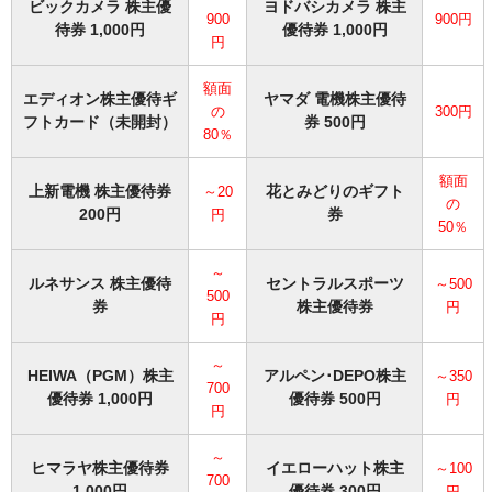
ビックカメラ 株主優
ヨドバシカメラ 株主
900
900円
待券 1,000円
優待券 1,000円
円
額面
エディオン株主優待ギ
ヤマダ 電機株主優待
の
300円
フトカード（未開封）
券 500円
80％
額面
上新電機 株主優待券
花とみどりのギフト
～
20
の
200円
券
円
50％
～
ルネサンス 株主優待
セントラルスポーツ
～500
500
券
株主優待券
円
円
～
HEIWA（PGM）株主
アルペン･DEPO株主
～350
700
優待券 1,000円
優待券 500円
円
円
～
ヒマラヤ株主優待券
イエローハット株主
～100
700
1,000円
優待券 300円
円