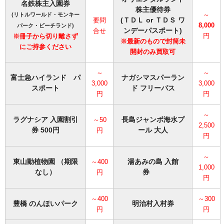
名鉄株主入園券
株主優待券
～
(リトルワールド・モンキー
(ＴＤＬ or ＴＤＳ ワ
要問
8,000
パーク・ビーチランド)
ンデーパスポート)
合せ
円
※冊子から切り離さず
※最新のもので封筒未
にご持参ください
開封のみ買取可
～
～
富士急ハイランド パ
ナガシマスパーラン
3,000
3,000
スポート
ド フリーパス
円
円
～
ラグナシア 入園割引
長島ジャンボ海水プ
～50
2,500
券 500円
ール 大人
円
円
～
東山動植物園 （期限
湯あみの島 入館
～400
1,000
なし）
券
円
円
～400
～300
豊橋 のんほいパーク
明治村入村券
円
円