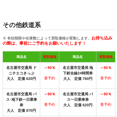
その他鉄道系
お持ち込み
※ 有効期限や在庫数によって買取価格が変動します。
の際は、事前にご予約をお願いいたします！
商品名
買取価格
商品名
買取価格
名古屋市交通局 ド
～90％
名古屋市交通局 地
～90％
ニチエコきっぷ
下鉄全線24時間券
要予約
要予約
大人 定価 620円
大人 定価 760円
名古屋市交通局 バ
～90％
名古屋市交通局 バ
～90％
ス･地下鉄一日乗車
ス一日乗車券
要予約
要予約
券
大人 定価 620円
大人 定価 870円