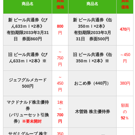
買取
買取
商品名
商品名
価格
価格
新 ビール共通券《び
新 ビール共通券《缶
ん633ｍｌ×2本》
350ｍｌ×2本》
800
470
円
有効期限2033年3月31
有効期限2033年3月
円
日 券面860円
31日 券面500円
～
旧 ビール共通券《び
旧 ビール共通券《缶
～450
750
ん633ｍｌ×2本》※
350ｍｌ×2本》※
円
円
～
ジェフグルメカード
おこめ券（440円）
450
380円
500円
円
マクドナルド株主優待
1枚
額面
券
～
木曽路 株主優待券
の
（バリューセット引換
700
92
％
券）
※要未開封
円
サガミグループ 株主
350