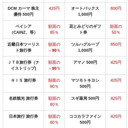
DCM カーマ 株主
425円
オートバックス
800円
優待 500円
1,000円
ベイシア
額面の
花とみどりのギフ
額面の
（CAINZ、等）
85％
ト券
50％
近畿日本ツーリス
額面の
ツルハグループ
850円
ト旅行券
～
90
％
1,000円
ＪＴＢ旅行券（ナ
額面の
アマノ 500円
425円
イストリップ)
～
90
％
ＨＩＳ 旅行券
額面の
マツモトキヨシ
425円
80％
500円
名鉄観光 旅行券
額面の
スギ薬局 500円
425円
80％
日本旅行 旅行券
額面の
ココカラファイン
425円
80％
500円