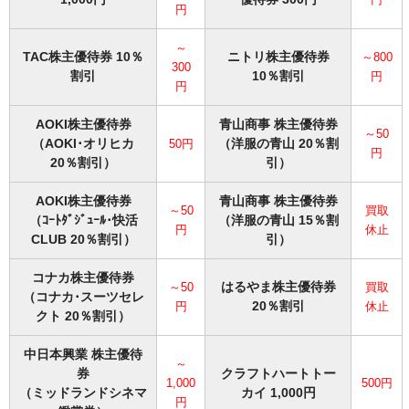
円
～
TAC株主優待券 10％
ニトリ株主優待券
～800
300
割引
10％割引
円
円
AOKI株主優待券
青山商事 株主優待券
～50
（AOKI･オリヒカ
（洋服の青山 20％割
50円
円
20％割引）
引）
AOKI株主優待券
青山商事 株主優待券
～50
買取
（ｺｰﾄﾀﾞｼﾞｭｰﾙ･快活
（洋服の青山 15％割
円
休止
CLUB 20％割引）
引）
コナカ株主優待券
はるやま株主優待券
～50
買取
（コナカ･スーツセレ
20％割引
円
休止
クト 20％割引）
中日本興業 株主優待
～
券
クラフトハートトー
1,000
500円
（ミッドランドシネマ
カイ 1,000円
円