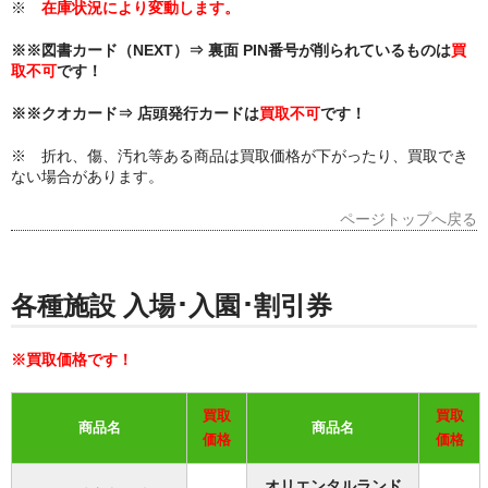
※
在庫状況により変動します。
※※図書カード（NEXT）⇒ 裏面 PIN番号が削られているものは
買
取不可
です！
※※クオカード⇒ 店頭発行カードは
買取不可
です！
※ 折れ、傷、汚れ等ある商品は買取価格が下がったり、買取でき
ない場合があります。
ページトップへ戻る
各種施設 入場･入園･割引券
※買取価格です！
買取
買取
商品名
商品名
価格
価格
オリエンタルランド