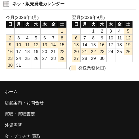
ネット販売発送カレンダー
今月(2026年8月)
翌月(2026年9月)
日
月
火
水
木
金
土
日
月
火
水
木
金
土
1
1
2
3
4
5
2
3
4
5
6
7
8
6
7
8
9
10
11
12
9
10
11
12
13
14
15
13
14
15
16
17
18
19
16
17
18
19
20
21
22
20
21
22
23
24
25
26
23
24
25
26
27
28
29
27
28
29
30
30
31
(
発送業務休日)
ホーム
店舗案内・お問合せ
買取・買取査定
外貨両替
金・プラチナ 買取