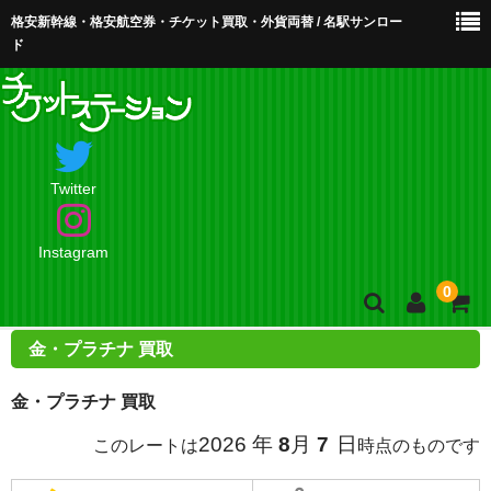
格安新幹線・格安航空券・チケット買取・外貨両替 / 名駅サンロー
ド
Twitter
Instagram
0
金・プラチナ 買取
ホーム
金・プラチナ 買取
店舗案内・お問合せ
2026 年
8
月
7
日
このレートは
時点のものです
買取・買取査定