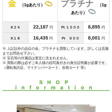
金
プラチナ
買取 金・プラチナ
（1gあたり）
（1g
外貨両替
あたり）
【販売】新幹線
22,187
8,895
K２４
円
Pt １０００
円
【販売】JR・名鉄・近鉄
16,435
8,001
K１８
円
Pt ９００
円
【販売】切手・レターパック 等
※ 上記以外の品位の金、プラチナも買取しています。詳しくは店舗
までお問合せ下さい。
【販売】図書カード・クオカード
※ 宝石等の付属品は査定に含まれません。
※ 買取の際は必ずご本人様の顔写真付きの身分証明書が必要です。
【販売】商品券・食品券・その他
（運転免許証、マイナンバーカード、在留カード 等）
【販売】テーマパーク・野球・映画・お風呂
SHOP
【販売】JAL・ANA株主優待券
information
☆よくある質問