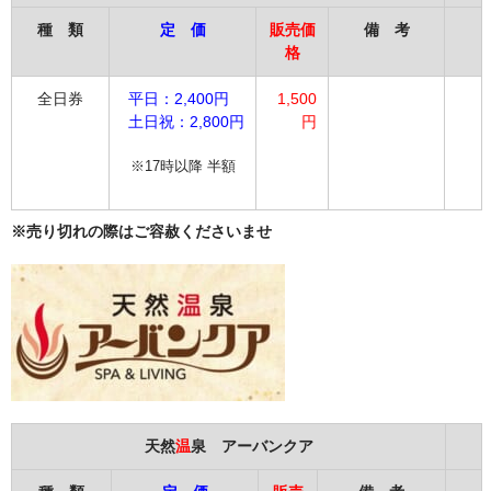
種 類
定 価
販売価
備 考
格
全日券
平日：2,400円
1,500
土日祝：2,8
00円
円
※17時以降 半額
※売り切れの際はご容赦くださいませ
天然
温
泉 アーバンクア