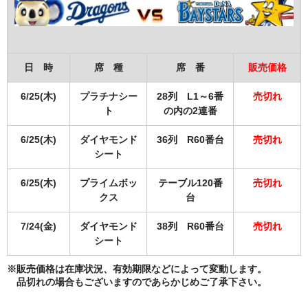
日 時
席 種
席 番
販売価格
6/25(木)
プラチナシー
28列 L1～6番
売切れ
ト
の内の2連番
6/25(木)
ダイヤモンド
36列 R60番台
売切れ
シート
6/25(木)
プライムボッ
テーブル120番
売切れ
クス
台
7/24(金)
ダイヤモンド
38列 R60番台
売切れ
シート
※販売価格は在庫状況、有効期限などによって変動します。
品切れの場合もございますのであらかじめご了承下さい。