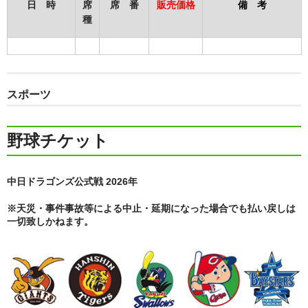
日 時
席
席 番
販売価格
備 考
種
スポーツ
野球チケット
中日ドラゴンズ公式戦 2026年
※天災・事件事故等による中止・延期になった場合でも払い戻しは
一切致しかねます。