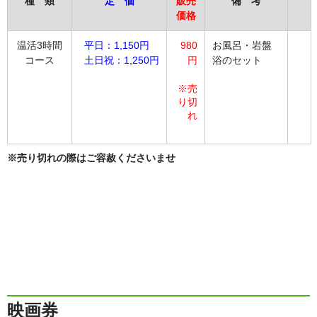
種 類
定 価
販売
備 考
価格
温活3時間
平日：1,150円
980
お風呂・岩盤
コース
土日祝：1,250円
円
浴のセット
※売
り切
れ
※売り切れの際はご容赦くださいませ
映画券