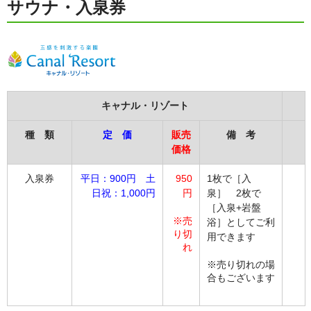
サウナ・入泉券
キャナル・リゾート
種 類
定 価
販売
備 考
価格
入泉券
平日：900円 土
950
1枚で［入
日祝：1,000円
円
泉］ 2枚で
［入泉+岩盤
※売
浴］としてご利
り切
用できます
れ
※売り切れの場
合もございます