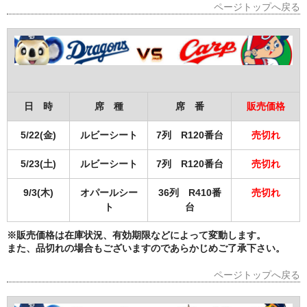
ページトップへ戻る
日 時
席 種
席 番
販売価格
5/22(金)
ルビーシート
7列 R120番台
売切れ
5/23(土)
ルビーシート
7列 R120番台
売切れ
9/3(木)
オパールシー
36列 R410番
売切れ
ト
台
※販売価格は在庫状況、有効期限などによって変動します。
また、品切れの場合もございますのであらかじめご了承下さい。
ページトップへ戻る