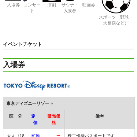
買取 金・プラチナ
入場券
コンサー
演劇
サウナ・
映画券
ト
入泉券
外貨両替
スポーツ（野球・
大相撲など）
【販売】新幹線
【販売】JR・名鉄・近鉄
イベントチケット
【販売】切手・レターパック 等
入場券
【販売】図書カード・クオカード
【販売】商品券・食品券・その他
【販売】テーマパーク・野球・映画・お風呂
東京ディズニーリゾート
【販売】JAL・ANA株主優待券
区 分
定
販売価
備考
☆よくある質問
価
格
～
大人（18
変動
株主優待パスポートです。