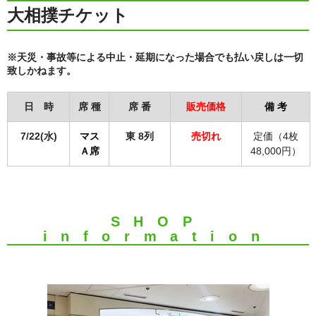
大相撲チケット
※天災・事故等による中止・延期になった場合でも払い戻しは一切
致しかねます。
日 時
席 種
席 番
販売価格
備 考
7/22(水)
マス
東 8列
売切れ
定価（4枚
Ａ席
48,000円）
SHOP
information