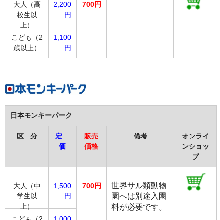
大人（高
2,200
700円
校生以
円
上）
こども（2
1,100
歳以上）
円
日本モンキーパーク
区 分
定
販売
備考
オンライ
価
価格
ンショッ
プ
世界サル類動物
大人（中
1,500
700円
学生以
円
園へは別途入園
上）
料が必要です。
こども（2
1,000