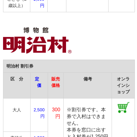
歳以上）
円
明治村 割引券
区 分
定
販売
備考
オンラ
価
価格
インシ
ョップ
300
※割引券です。本
大人
2,500
円
円
券で入村はできま
せん。
本券を窓口に出す
と入村券が1,250円