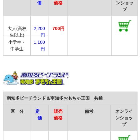
価
価格
ンショッ
プ
大人(高校
2,200
700円
生以上)
円
小学生・
1,100
中学生
円
南知多ビーチランド＆南知多おもちゃ王国 共通
区 分
定
販売
備考
オンライ
価
価格
ンショッ
プ