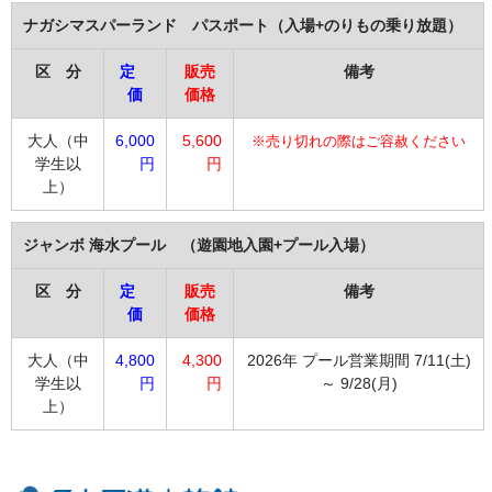
ナガシマスパーランド パスポート（入場+のりもの乗り放題）
区 分
定
販売
備考
価
価格
大人（中
6
,000
5,600
※売り切れの際はご容赦ください
学生以
円
円
上）
ジャンボ 海水プール （遊園地入園+プール入場）
区 分
定
販売
備考
価
価格
大人（中
4,800
4,300
2026年 プール営業期間 7/11(土)
学生以
円
円
～ 9/28(月)
上）