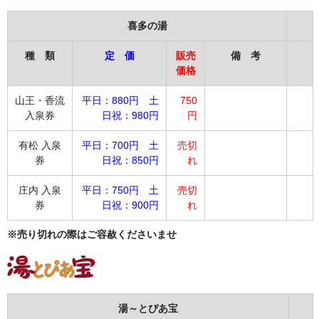
喜多の湯
種 類
定 価
販売
備 考
価格
山王・香流
平日：880円 土
750
入泉券
日祝：980円
円
有松 入泉
平日：700円 土
売切
券
日祝：850円
れ
庄内 入泉
平日：750円 土
売切
券
日祝：900円
れ
※売り切れの際はご容赦くださいませ
湯～とぴあ宝