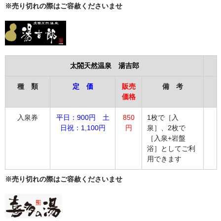
※売り切れの際はご容赦くださいませ
太閤天然温泉 湯吉郎
種 類
定 価
販売
備 考
価格
入泉券
平日：900円 土
85
0
1枚で［入
日祝：1,100円
円
泉］、2枚で
［入泉+岩盤
浴］としてご利
用できます
※売り切れの際はご容赦くださいませ