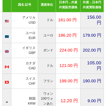
買取 金・プラチナ
日本円→外貨
外貨→日本円
国名-記号
通貨単位
外貨販売価格
外貨買取価格
外貨両替
156.00
アメリカ
161.00
円
ドル
【販売】新幹線
円
USD
【販売】JR・名鉄・近鉄
ユーロ
186.20
円
179.0
0 円
ユーロ
EUR
【販売】切手・レターパック 等
イギリス
224
.
0
0
円
202.0
0 円
ポンド
【販売】図書カード・クオカード
GBP
【販売】商品券・食品券・その他
105.00
カナダ
121.
00
円
ドル
円
CAD
【販売】テーマパーク・野球・映画・お風呂
スイス
199.
00
円
190.
00
円
フラン
【販売】JAL・ANA株主優待券
CHF
☆よくある質問
ウォン
韓国
100ウォ
12.20 円
9.00
円
KRW
ンあた