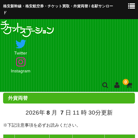
格安新幹線・格安航空券・チケット買取・外貨両替 / 名駅サンロー
ド
Twitter
Instagram
0
外貨両替
ホーム
2026年
8
月
7
日 11 時 30分更新
店舗案内・お問合せ
※下記注意事項を必ずお読みください。
買取・買取査定