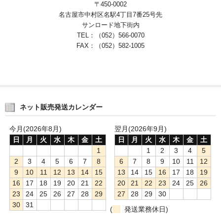
〒450-0002
名古屋市中村区名駅4丁目7番25号先
サンロード地下街内
TEL：（052）566-0070
FAX：（052）582-1005
ネット販売発送カレンダー
今月(2026年8月)
翌月(2026年9月)
日
月
火
水
木
金
土
日
月
火
水
木
金
土
1
1
2
3
4
5
2
3
4
5
6
7
8
6
7
8
9
10
11
12
9
10
11
12
13
14
15
13
14
15
16
17
18
19
16
17
18
19
20
21
22
20
21
22
23
24
25
26
23
24
25
26
27
28
29
27
28
29
30
30
31
(
発送業務休日)