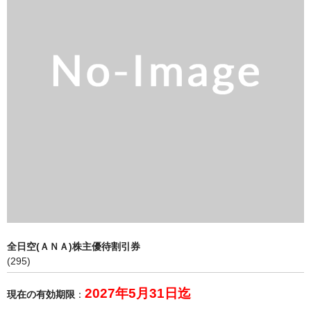
買取 金・プラチナ
外貨両替
【販売】新幹線
【販売】JR・名鉄・近鉄
【販売】切手・レターパック 等
【販売】図書カード・クオカード
【販売】商品券・食品券・その他
【販売】テーマパーク・野球・映画・お風呂
【販売】JAL・ANA株主優待券
全日空(ＡＮＡ)株主優待割引券
(295)
☆よくある質問
2027年5月31日迄
現在の有効期限
：