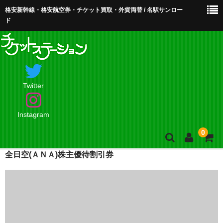
格安新幹線・格安航空券・チケット買取・外貨両替 / 名駅サンロー
ド
Twitter
Instagram
0
全日空(ＡＮＡ)株主優待割引券
ホーム
店舗案内・お問合せ
買取・買取査定