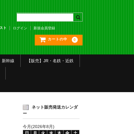
スト
ログイン
新規会員登録
カートの中
0
】新幹線
【販売】JR・名鉄・近鉄
ネット販売発送カレンダ
ー
今月(2026年8月)
日
月
火
水
木
金
土