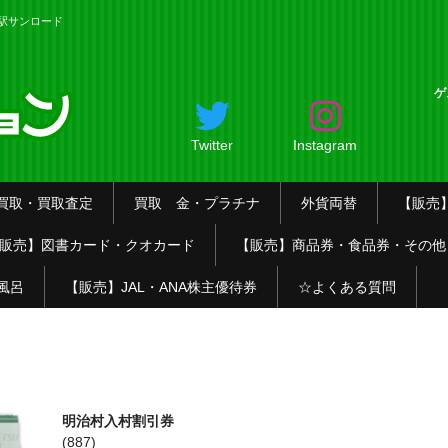
名駅サンロード
ゲ
Twitter
Instagram
買取・買取査定
買取 金・プラチナ
外貨両替
【販売
販売】図書カード・クオカード
【販売】商品券・食品券・その他
風呂
【販売】JAL・ANA株主優待券
☆よくある質問
明治村入村割引券
(887)