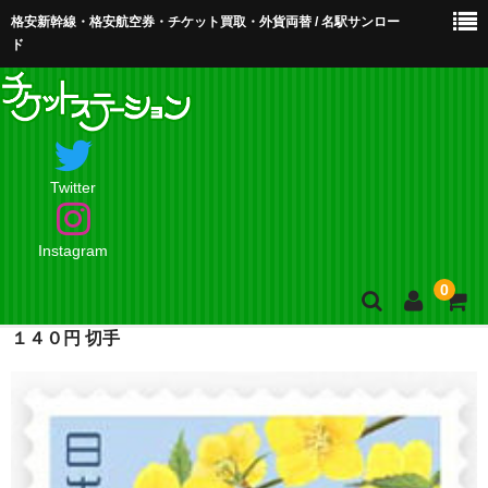
格安新幹線・格安航空券・チケット買取・外貨両替 / 名駅サンロー
ド
Twitter
Instagram
0
１４０円 切手
ホーム
店舗案内・お問合せ
買取・買取査定