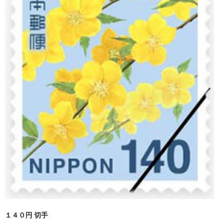
買取 金・プラチナ
外貨両替
【販売】新幹線
【販売】JR・名鉄・近鉄
【販売】切手・レターパック 等
【販売】図書カード・クオカード
【販売】商品券・食品券・その他
【販売】テーマパーク・野球・映画・お風呂
【販売】JAL・ANA株主優待券
☆よくある質問
１４０円 切手