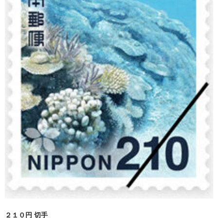
買取 金・プラチナ
外貨両替
【販売】新幹線
【販売】JR・名鉄・近鉄
【販売】切手・レターパック 等
【販売】図書カード・クオカード
【販売】商品券・食品券・その他
【販売】テーマパーク・野球・映画・お風呂
【販売】JAL・ANA株主優待券
☆よくある質問
２１０円 切手