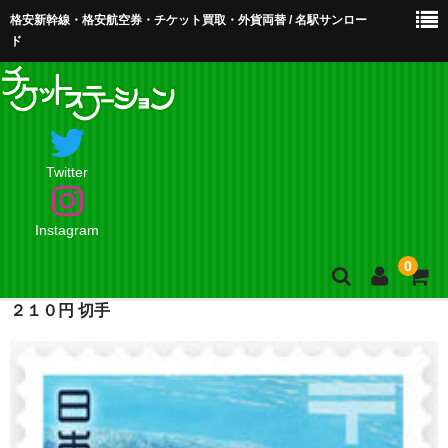
格安新幹線・格安航空券・チケット買取・外貨両替 / 名駅サンロー
ド
Twitter
Instagram
0
２１０円 切手
ホーム
店舗案内・お問合せ
買取・買取査定