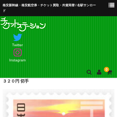
格安新幹線・格安航空券・チケット買取・外貨両替 / 名駅サンロー
ド
Twitter
Instagram
0
３２０円 切手
ホーム
店舗案内・お問合せ
買取・買取査定