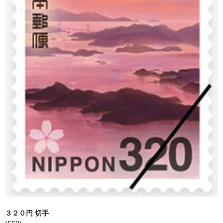
買取 金・プラチナ
外貨両替
【販売】新幹線
【販売】JR・名鉄・近鉄
【販売】切手・レターパック 等
【販売】図書カード・クオカード
【販売】商品券・食品券・その他
【販売】テーマパーク・野球・映画・お風呂
【販売】JAL・ANA株主優待券
☆よくある質問
３２０円 切手