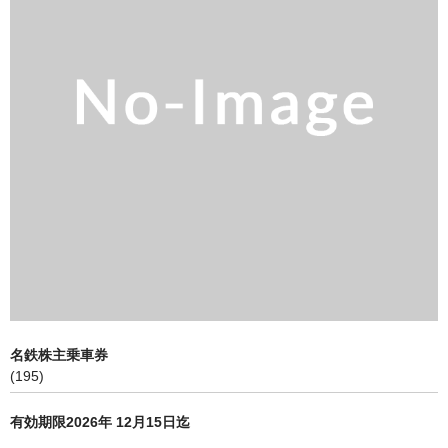
買取 金・プラチナ
外貨両替
【販売】新幹線
【販売】JR・名鉄・近鉄
【販売】切手・レターパック 等
【販売】図書カード・クオカード
【販売】商品券・食品券・その他
【販売】テーマパーク・野球・映画・お風呂
【販売】JAL・ANA株主優待券
名鉄株主乗車券
(195)
☆よくある質問
有効期限2026年 12月15日迄