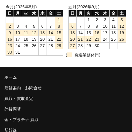
今月(2026年8月)
翌月(2026年9月)
日
月
火
水
木
金
土
日
月
火
水
木
金
土
1
1
2
3
4
5
2
3
4
5
6
7
8
6
7
8
9
10
11
12
9
10
11
12
13
14
15
13
14
15
16
17
18
19
16
17
18
19
20
21
22
20
21
22
23
24
25
26
23
24
25
26
27
28
29
27
28
29
30
30
31
(
発送業務休日)
ホーム
店舗案内・お問合せ
買取・買取査定
外貨両替
金・プラチナ 買取
新幹線