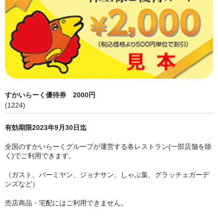
買取 金・プラチナ
外貨両替
【販売】新幹線
【販売】JR・名鉄・近鉄
【販売】切手・レターパック 等
すかいらーく優待券 2000円
【販売】図書カード・クオカード
(1224)
【販売】商品券・食品券・その他
有効期限2023年9月30日迄
【販売】テーマパーク・野球・映画・お風呂
全国のすかいらーくグループが運営する各レストラン(一部店舗を除
く)でご利用できます。
【販売】JAL・ANA株主優待券
（ガスト、バーミヤン、ジョナサン、しゃぶ葉、グラッチェガーデ
ンズなど）
☆よくある質問
売店商品・宅配にはご利用できません。