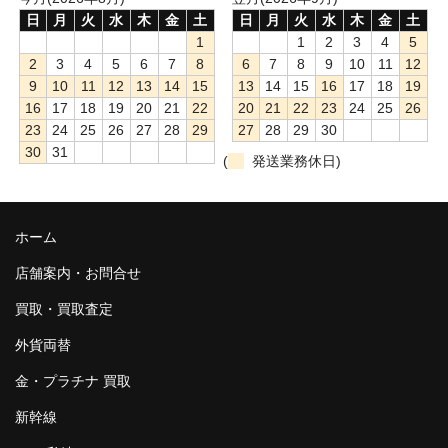
日
月
火
水
木
金
土
日
月
火
水
木
金
土
1
1
2
3
4
5
2
3
4
5
6
7
8
6
7
8
9
10
11
12
9
10
11
12
13
14
15
13
14
15
16
17
18
19
16
17
18
19
20
21
22
20
21
22
23
24
25
26
23
24
25
26
27
28
29
27
28
29
30
30
31
(
発送業務休日)
ホーム
店舗案内・お問合せ
買取・買取査定
外貨両替
金・プラチナ 買取
新幹線