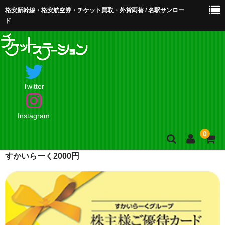
格安新幹線・格安航空券・チケット買取・外貨両替 / 名駅サンロー
ド
Twitter
Instagram
0
すかいらーく2000円
ホーム
店舗案内・お問合せ
買取・買取査定