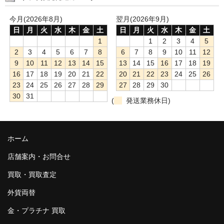
今月(2026年8月)
翌月(2026年9月)
日
月
火
水
木
金
土
日
月
火
水
木
金
土
1
1
2
3
4
5
2
3
4
5
6
7
8
6
7
8
9
10
11
12
9
10
11
12
13
14
15
13
14
15
16
17
18
19
16
17
18
19
20
21
22
20
21
22
23
24
25
26
23
24
25
26
27
28
29
27
28
29
30
30
31
(
発送業務休日)
ホーム
店舗案内・お問合せ
買取・買取査定
外貨両替
金・プラチナ 買取