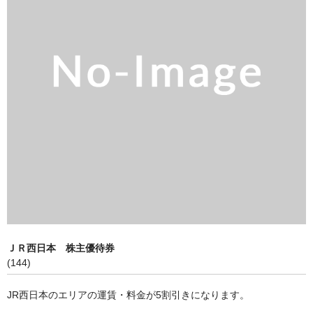
買取 金・プラチナ
外貨両替
【販売】新幹線
【販売】JR・名鉄・近鉄
【販売】切手・レターパック 等
【販売】図書カード・クオカード
【販売】商品券・食品券・その他
【販売】テーマパーク・野球・映画・お風呂
【販売】JAL・ANA株主優待券
ＪＲ西日本 株主優待券
(144)
☆よくある質問
JR西日本のエリアの運賃・料金が5割引きになります。