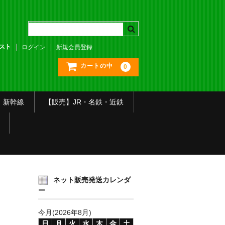
スト
ログイン
新規会員登録
カートの中
0
】新幹線
【販売】JR・名鉄・近鉄
ネット販売発送カレンダ
ー
今月(2026年8月)
日
月
火
水
木
金
土