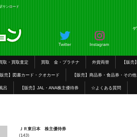
名駅サンロード
ゲ
Twitter
Instagram
買取・買取査定
買取 金・プラチナ
外貨両替
【販売
販売】図書カード・クオカード
【販売】商品券・食品券・その他
風呂
【販売】JAL・ANA株主優待券
☆よくある質問
ＪＲ東日本 株主優待券
(143)