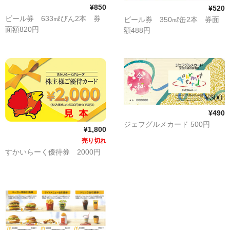
買取 金・プラチナ
¥850
¥520
ビール券 633㎖びん2本 券
ビール券 350㎖缶2本 券面
外貨両替
面額820円
額488円
【販売】新幹線
【販売】JR・名鉄・近鉄
【販売】切手・レターパック 等
【販売】図書カード・クオカード
¥490
ジェフグルメカード 500円
¥1,800
【販売】商品券・食品券・その他
売り切れ
すかいらーく優待券 2000円
【販売】テーマパーク・野球・映画・お風呂
【販売】JAL・ANA株主優待券
☆よくある質問