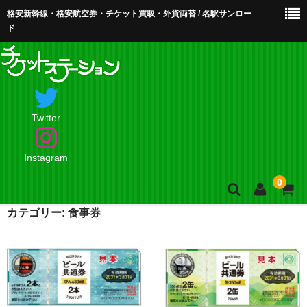
格安新幹線・格安航空券・チケット買取・外貨両替 / 名駅サンロー
ド
Twitter
Instagram
0
カテゴリー:
食事券
ホーム
店舗案内・お問合せ
買取・買取査定