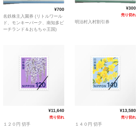
¥300
¥700
売り切れ
名鉄株主入園券 (リトルワール
明治村入村割引券
ド、モンキーパーク、南知多ビ
ーチランド＆おもちゃ王国)
¥11,640
¥13,580
売り切れ
売り切れ
１２０円 切手
１４０円 切手