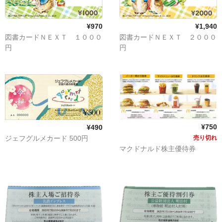
買取 金・プラチナ
外貨両替
¥970
¥1,940
図書カードＮＥＸＴ １０００
図書カードＮＥＸＴ ２０００
【販売】新幹線
円
円
【販売】JR・名鉄・近鉄
【販売】切手・レターパック 等
【販売】図書カード・クオカード
¥750
¥490
【販売】商品券・食品券・その他
売り切れ
ジェフグルメカード 500円
マクドナルド株主優待券
【販売】テーマパーク・野球・映画・お風呂
【販売】JAL・ANA株主優待券
☆よくある質問