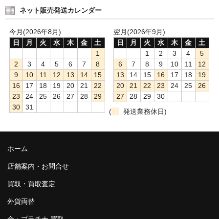
ネット販売発送カレンダー
今月(2026年8月)
翌月(2026年9月)
日
月
火
水
木
金
土
日
月
火
水
木
金
土
1
1
2
3
4
5
2
3
4
5
6
7
8
6
7
8
9
10
11
12
9
10
11
12
13
14
15
13
14
15
16
17
18
19
16
17
18
19
20
21
22
20
21
22
23
24
25
26
23
24
25
26
27
28
29
27
28
29
30
30
31
(
発送業務休日)
ホーム
店舗案内・お問合せ
買取・買取査定
外貨両替
金・プラチナ 買取