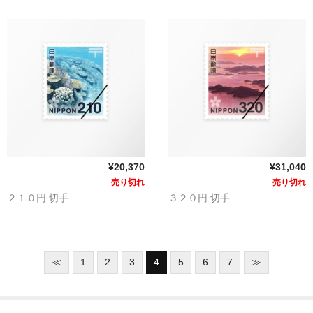
¥20,370
¥31,040
売り切れ
売り切れ
２１０円 切手
３２０円 切手
≪
1
2
3
4
5
6
7
≫