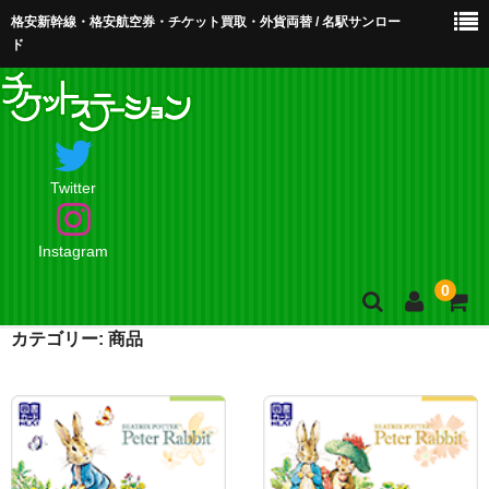
格安新幹線・格安航空券・チケット買取・外貨両替 / 名駅サンロー
ド
Twitter
Instagram
0
カテゴリー:
商品
ホーム
店舗案内・お問合せ
買取・買取査定