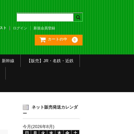
スト
ログイン
新規会員登録
カートの中
0
】新幹線
【販売】JR・名鉄・近鉄
ネット販売発送カレンダ
ー
今月(2026年8月)
日
月
火
水
木
金
土