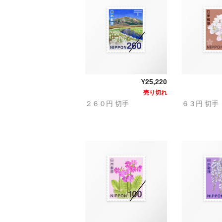
¥25,220
売り切れ
２６０円 切手
６３円 切手