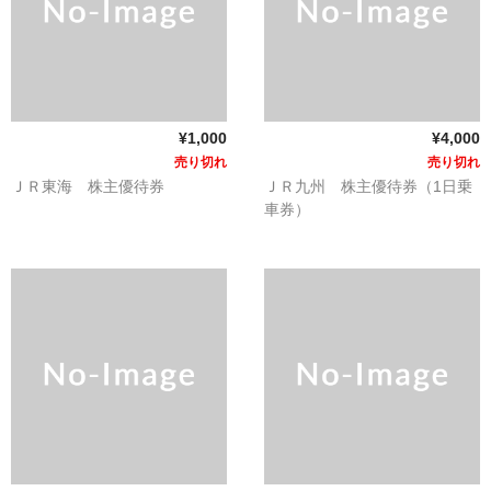
買取 金・プラチナ
外貨両替
【販売】新幹線
¥1,000
¥4,000
【販売】JR・名鉄・近鉄
売り切れ
売り切れ
ＪＲ東海 株主優待券
ＪＲ九州 株主優待券（1日乗
【販売】切手・レターパック 等
車券）
【販売】図書カード・クオカード
【販売】商品券・食品券・その他
【販売】テーマパーク・野球・映画・お風呂
【販売】JAL・ANA株主優待券
☆よくある質問