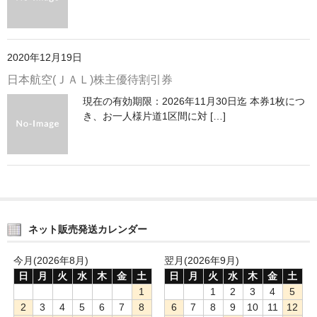
買取 金・プラチナ
外貨両替
2020年12月19日
【販売】新幹線
日本航空(ＪＡＬ)株主優待割引券
【販売】JR・名鉄・近鉄
現在の有効期限：2026年11月30日迄 本券1枚につ
き、お一人様片道1区間に対 […]
【販売】切手・レターパック 等
【販売】図書カード・クオカード
【販売】商品券・食品券・その他
【販売】テーマパーク・野球・映画・お風呂
ネット販売発送カレンダー
【販売】JAL・ANA株主優待券
今月(2026年8月)
翌月(2026年9月)
☆よくある質問
日
月
火
水
木
金
土
日
月
火
水
木
金
土
1
1
2
3
4
5
2
3
4
5
6
7
8
6
7
8
9
10
11
12