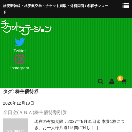
格安新幹線・格安航空券・チケット買取・外貨両替 / 名駅サンロー
ド
Twitter
Instagram
0
タグ:
株主優待券
ホーム
2020年12月19日
店舗案内・お問合せ
全日空(ＡＮＡ)株主優待割引券
現在の有効期限：2027年5月31日迄 本券1枚につ
買取・買取査定
き、お一人様片道1区間に対し […]