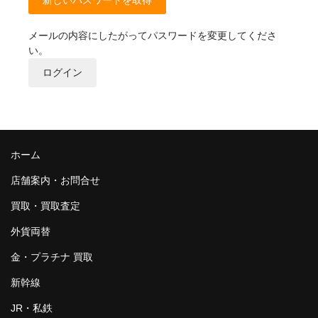
買取 金・プラチナ
外貨両替
メールの内容にしたがってパスワードを変更してくださ
い。
【販売】新幹線
ログイン
【販売】JR・名鉄・近鉄
【販売】切手・レターパック 等
【販売】図書カード・クオカード
ホーム
店舗案内・お問合せ
【販売】商品券・食品券・その他
買取・買取査定
【販売】テーマパーク・野球・映画・お風呂
外貨両替
【販売】JAL・ANA株主優待券
金・プラチナ 買取
☆よくある質問
新幹線
JR・私鉄